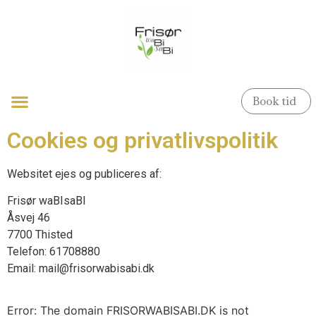
Book tid
Cookies og privatlivspolitik
Websitet ejes og publiceres af:
Frisør waBIsaBI
Åsvej 46
7700 Thisted
Telefon: 61708880
Email: mail@frisorwabisabi.dk
Error: The domain FRISORWABISABI.DK is not